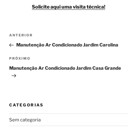
Solicite aqui uma visita técnica!
Navegação
Post
ANTERIOR
de
anterior
Manutenção Ar Condicionado Jardim Carolina
Post
Próximo
PRÓXIMO
post
Manutenção Ar Condicionado Jardim Casa Grande
CATEGORIAS
Sem categoria