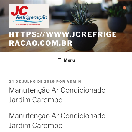
Pular
para
o
conteúdo
HTTPS://WWW.JCREFRIGE
RACAO.COM.BR
Menu
PUBLICADO
24 DE JULHO DE 2019
POR
ADMIN
EM
Manutenção Ar Condicionado
Jardim Carombe
Manutenção Ar Condicionado
Jardim Carombe