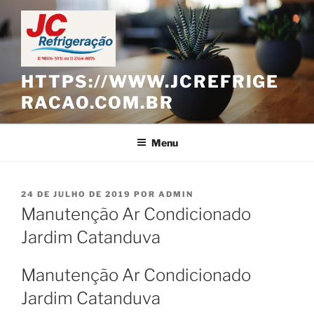
Pular
para
o
conteúdo
HTTPS://WWW.JCREFRIGE
RACAO.COM.BR
Menu
PUBLICADO
24 DE JULHO DE 2019
POR
ADMIN
EM
Manutenção Ar Condicionado
Jardim Catanduva
Manutenção Ar Condicionado
Jardim Catanduva