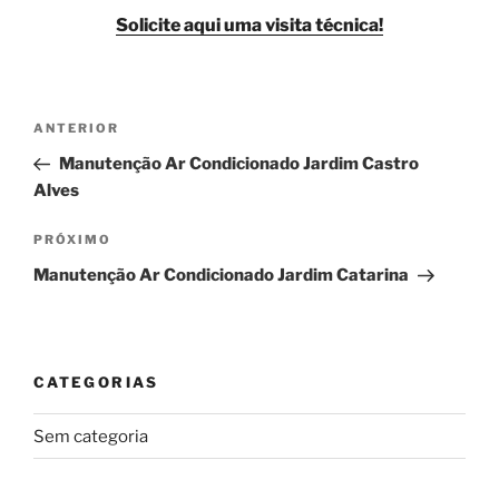
Solicite aqui uma visita técnica!
Navegação
Post
ANTERIOR
de
anterior
Manutenção Ar Condicionado Jardim Castro
Post
Alves
Próximo
PRÓXIMO
post
Manutenção Ar Condicionado Jardim Catarina
CATEGORIAS
Sem categoria