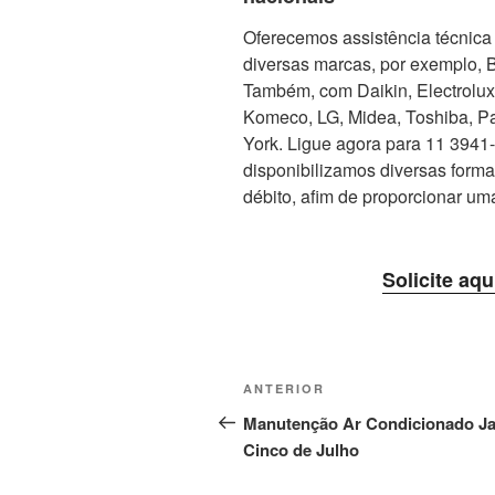
Oferecemos assistência técnica 
diversas marcas, por exemplo, 
Também, com Daikin, Electrolux, 
Komeco, LG, Midea, Toshiba, Pa
York. Ligue agora para 11 3941-5
disponibilizamos diversas form
débito, afim de proporcionar um
Solicite aqu
Navegação
Post
ANTERIOR
de
anterior
Manutenção Ar Condicionado J
Cinco de Julho
Post