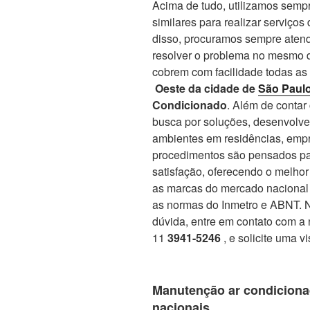
Acima de tudo, utilizamos sempr
similares para realizar serviços
disso, procuramos sempre atend
resolver o problema no mesmo d
cobrem com facilidade todas as
Oeste da cidade de
São Paul
Condicionado
. Além de conta
busca por soluções, desenvolve
ambientes em residências, empr
procedimentos são pensados par
satisfação, oferecendo o melho
as marcas do mercado nacional 
as normas do Inmetro e ABNT. No
dúvida, entre em contato com a 
11
3941-5246
, e solicite uma v
Manutenção ar condiciona
nacionais