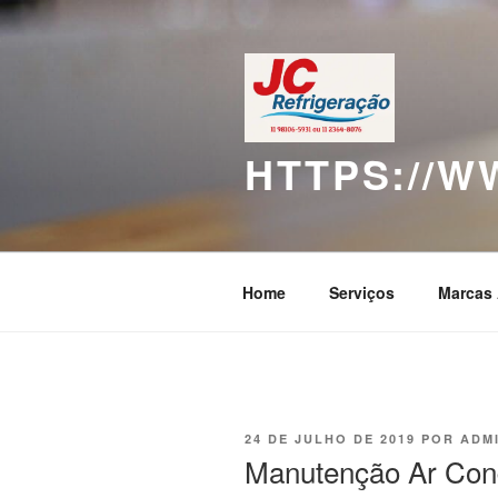
Pular
para
o
conteúdo
HTTPS://
Home
Serviços
Marcas 
PUBLICADO
24 DE JULHO DE 2019
POR
ADM
EM
Manutenção Ar Cond