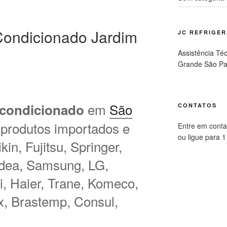
ondicionado Jardim
JC REFRIGE
Assistência Té
Grande São Pa
em
São
 condicionado
CONTATOS
 produtos importados e
Entre em conta
ou ligue para 
in, Fujitsu, Springer,
idea, Samsung, LG,
hi, Haier, Trane, Komeco,
ux, Brastemp, Consul,