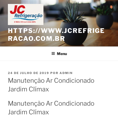
Pular
para
o
conteúdo
HTTPS://WWW.JCREFRIGE
RACAO.COM.BR
Menu
PUBLICADO
24 DE JULHO DE 2019
POR
ADMIN
EM
Manutenção Ar Condicionado
Jardim Clímax
Manutenção Ar Condicionado
Jardim Clímax