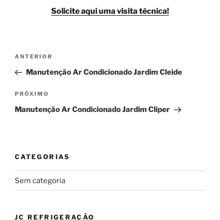
Solicite aqui uma visita técnica!
Navegação
Post
ANTERIOR
de
anterior
Manutenção Ar Condicionado Jardim Cleide
Post
Próximo
PRÓXIMO
post
Manutenção Ar Condicionado Jardim Cliper
CATEGORIAS
Sem categoria
JC REFRIGERAÇÃO