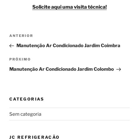
Solicite aqui uma visita técnica!
Navegação
Post
ANTERIOR
de
anterior
Manutenção Ar Condicionado Jardim Coimbra
Post
Próximo
PRÓXIMO
post
Manutenção Ar Condicionado Jardim Colombo
CATEGORIAS
Sem categoria
JC REFRIGERAÇÃO