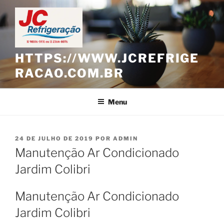
Pular
para
o
conteúdo
HTTPS://WWW.JCREFRIGE
RACAO.COM.BR
Menu
PUBLICADO
24 DE JULHO DE 2019
POR
ADMIN
EM
Manutenção Ar Condicionado
Jardim Colibri
Manutenção Ar Condicionado
Jardim Colibri