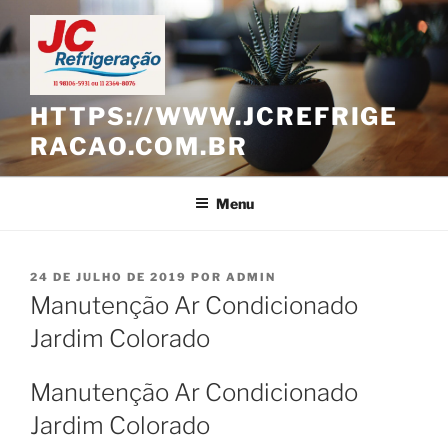
Pular
para
o
conteúdo
HTTPS://WWW.JCREFRIGE
RACAO.COM.BR
Menu
PUBLICADO
24 DE JULHO DE 2019
POR
ADMIN
EM
Manutenção Ar Condicionado
Jardim Colorado
Manutenção Ar Condicionado
Jardim Colorado