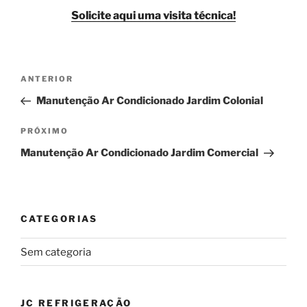
Solicite aqui uma visita técnica!
Navegação
Post
ANTERIOR
de
anterior
Manutenção Ar Condicionado Jardim Colonial
Post
Próximo
PRÓXIMO
post
Manutenção Ar Condicionado Jardim Comercial
CATEGORIAS
Sem categoria
JC REFRIGERAÇÃO