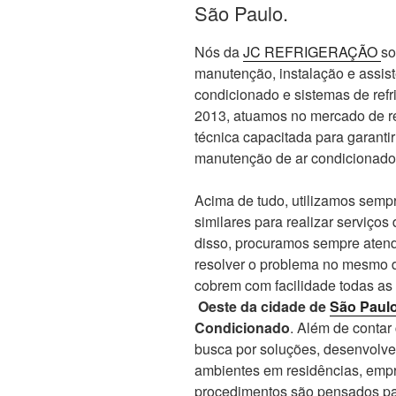
São Paulo.
Nós da
JC REFRIGERAÇÃO
so
manutenção, instalação e assis
condicionado e sistemas de re
2013, atuamos no mercado de re
técnica capacitada para garanti
manutenção de ar condicionado
Acima de tudo, utilizamos sempr
similares para realizar serviços
disso, procuramos sempre atend
resolver o problema no mesmo d
cobrem com facilidade todas as
Oeste da cidade de
São Paul
Condicionado
. Além de conta
busca por soluções, desenvolve
ambientes em residências, empr
procedimentos são pensados par