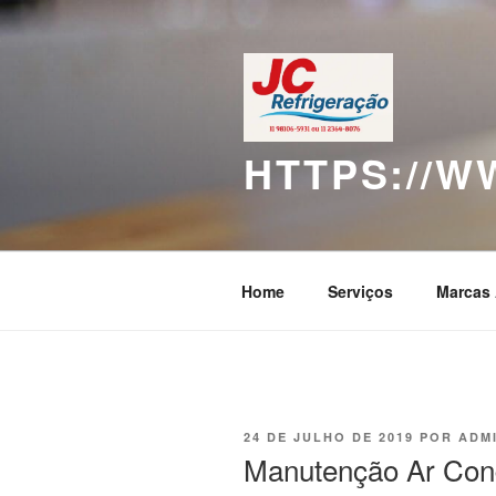
Pular
para
o
conteúdo
HTTPS://
Home
Serviços
Marcas 
PUBLICADO
24 DE JULHO DE 2019
POR
ADM
EM
Manutenção Ar Con