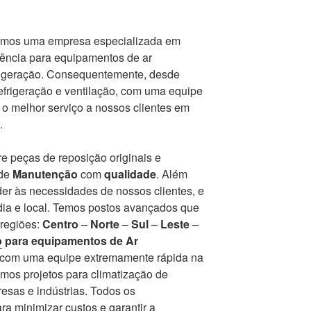
mos uma empresa especializada em
tência para equipamentos de ar
frigeração. Consequentemente, desde
frigeração e ventilação, com uma equipe
r o melhor serviço a nossos clientes em
.
e peças de reposição originais e
 de
Manutenção
com
qualidade
. Além
er às necessidades de nossos clientes, e
ia e local. Temos postos avançados que
 regiões:
Centro
–
Norte
–
Sul
–
Leste
–
o
para equipamentos de Ar
r com uma equipe extremamente rápida na
mos projetos para climatização de
esas e indústrias. Todos os
a minimizar custos e garantir a