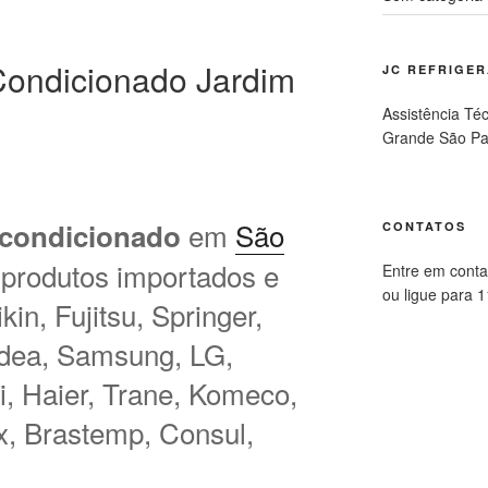
ondicionado Jardim
JC REFRIGE
Assistência Té
Grande São Pa
em
São
 condicionado
CONTATOS
 produtos importados e
Entre em conta
ou ligue para 
in, Fujitsu, Springer,
idea, Samsung, LG,
hi, Haier, Trane, Komeco,
ux, Brastemp, Consul,