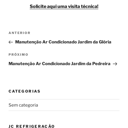
Solicite aqui uma visita técnica!
Navegação
Post
ANTERIOR
de
anterior
Manutenção Ar Condicionado Jardim da Glória
Post
Próximo
PRÓXIMO
post
Manutenção Ar Condicionado Jardim da Pedreira
CATEGORIAS
Sem categoria
JC REFRIGERAÇÃO