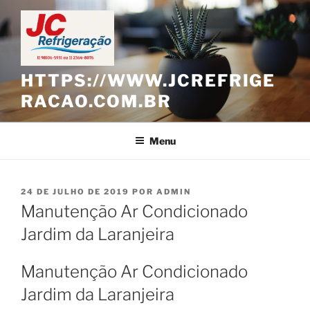
Pular
para
o
conteúdo
HTTPS://WWW.JCREFRIGE
RACAO.COM.BR
Menu
PUBLICADO
24 DE JULHO DE 2019
POR
ADMIN
EM
Manutenção Ar Condicionado
Jardim da Laranjeira
Manutenção Ar Condicionado
Jardim da Laranjeira