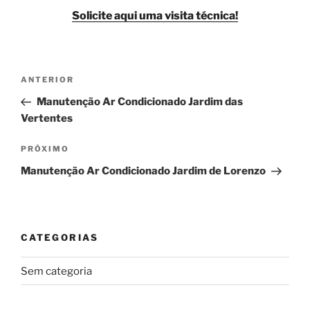
Solicite aqui uma visita técnica!
Navegação
Post
ANTERIOR
de
anterior
Manutenção Ar Condicionado Jardim das
Post
Vertentes
Próximo
PRÓXIMO
post
Manutenção Ar Condicionado Jardim de Lorenzo
CATEGORIAS
Sem categoria