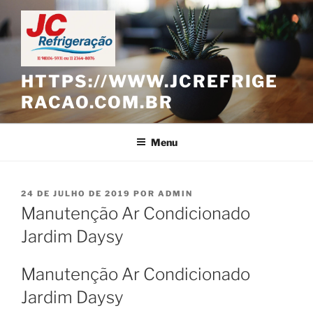
Pular
para
o
conteúdo
HTTPS://WWW.JCREFRIGE
RACAO.COM.BR
Menu
PUBLICADO
24 DE JULHO DE 2019
POR
ADMIN
EM
Manutenção Ar Condicionado
Jardim Daysy
Manutenção Ar Condicionado
Jardim Daysy