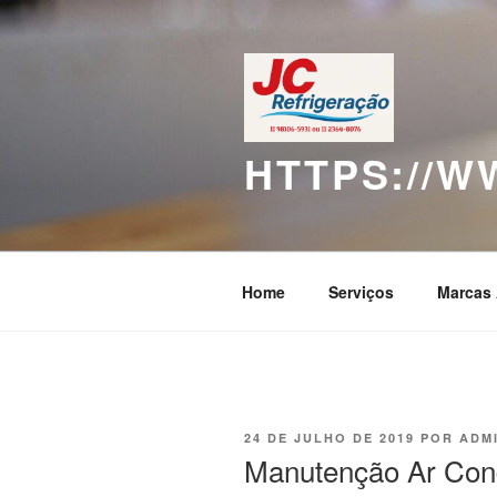
Pular
para
o
conteúdo
HTTPS://
Home
Serviços
Marcas 
PUBLICADO
24 DE JULHO DE 2019
POR
ADM
EM
Manutenção Ar Cond