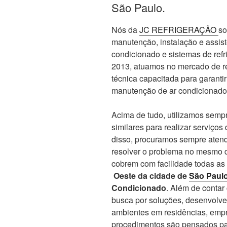
São Paulo.
Nós da
JC REFRIGERAÇÃO
so
manutenção, instalação e assis
condicionado e sistemas de re
2013, atuamos no mercado de re
técnica capacitada para garanti
manutenção de ar condicionado
Acima de tudo, utilizamos sempr
similares para realizar serviços
disso, procuramos sempre atend
resolver o problema no mesmo d
cobrem com facilidade todas as
Oeste da cidade de
São Paul
Condicionado
. Além de conta
busca por soluções, desenvolve
ambientes em residências, empr
procedimentos são pensados par