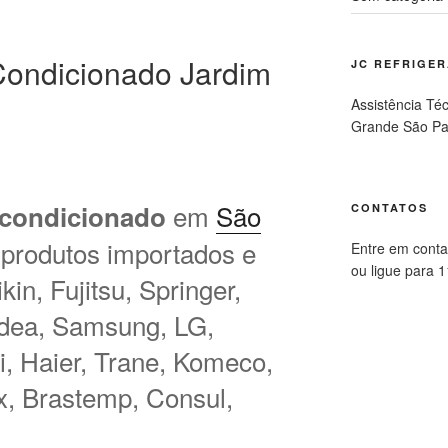
ondicionado Jardim
JC REFRIGE
Assistência Té
Grande São Pa
em
São
 condicionado
CONTATOS
 produtos importados e
Entre em conta
ou ligue para 
in, Fujitsu, Springer,
idea, Samsung, LG,
hi, Haier, Trane, Komeco,
ux, Brastemp, Consul,