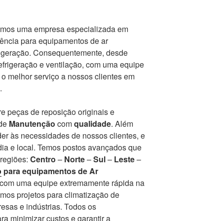
mos uma empresa especializada em
tência para equipamentos de ar
frigeração. Consequentemente, desde
frigeração e ventilação, com uma equipe
r o melhor serviço a nossos clientes em
.
e peças de reposição originais e
 de
Manutenção
com
qualidade
. Além
er às necessidades de nossos clientes, e
ia e local. Temos postos avançados que
 regiões:
Centro
–
Norte
–
Sul
–
Leste
–
o
para equipamentos de Ar
r com uma equipe extremamente rápida na
mos projetos para climatização de
esas e indústrias. Todos os
a minimizar custos e garantir a