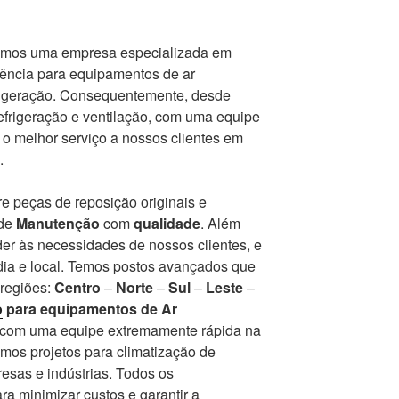
mos uma empresa especializada em
tência para equipamentos de ar
frigeração. Consequentemente, desde
frigeração e ventilação, com uma equipe
r o melhor serviço a nossos clientes em
.
e peças de reposição originais e
 de
Manutenção
com
qualidade
. Além
er às necessidades de nossos clientes, e
ia e local. Temos postos avançados que
 regiões:
Centro
–
Norte
–
Sul
–
Leste
–
o
para equipamentos de Ar
r com uma equipe extremamente rápida na
mos projetos para climatização de
esas e indústrias. Todos os
a minimizar custos e garantir a