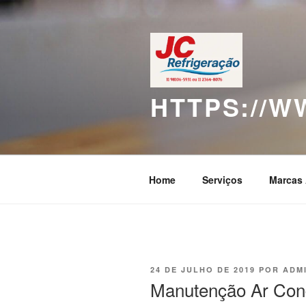
Pular
para
o
conteúdo
HTTPS://
Home
Serviços
Marcas 
PUBLICADO
24 DE JULHO DE 2019
POR
ADM
EM
Manutenção Ar Con