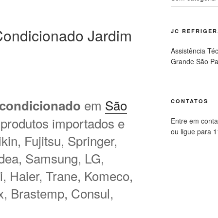
ondicionado Jardim
JC REFRIGE
Assistência Té
Grande São Pa
em
São
 condicionado
CONTATOS
 produtos importados e
Entre em conta
ou ligue para 
in, Fujitsu, Springer,
idea, Samsung, LG,
hi, Haier, Trane, Komeco,
ux, Brastemp, Consul,