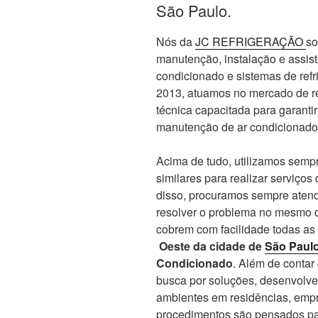
São Paulo.
Nós da
JC REFRIGERAÇÃO
so
manutenção, instalação e assis
condicionado e sistemas de re
2013, atuamos no mercado de re
técnica capacitada para garanti
manutenção de ar condicionado
Acima de tudo, utilizamos sempr
similares para realizar serviços
disso, procuramos sempre atend
resolver o problema no mesmo d
cobrem com facilidade todas as
Oeste da cidade de
São Paul
Condicionado
. Além de conta
busca por soluções, desenvolve
ambientes em residências, empr
procedimentos são pensados par