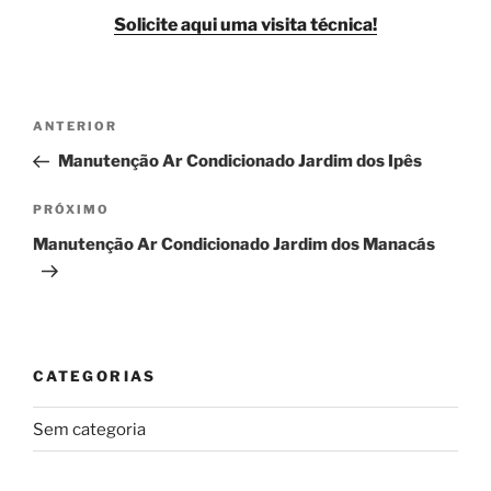
Solicite aqui uma visita técnica!
Navegação
Post
ANTERIOR
de
anterior
Manutenção Ar Condicionado Jardim dos Ipês
Post
Próximo
PRÓXIMO
post
Manutenção Ar Condicionado Jardim dos Manacás
CATEGORIAS
Sem categoria