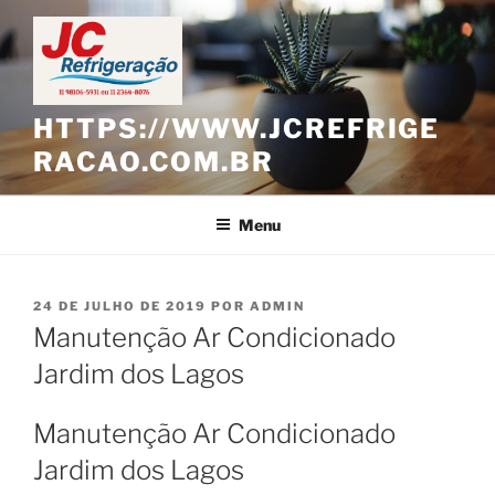
Pular
para
o
conteúdo
HTTPS://WWW.JCREFRIGE
RACAO.COM.BR
Menu
PUBLICADO
24 DE JULHO DE 2019
POR
ADMIN
EM
Manutenção Ar Condicionado
Jardim dos Lagos
Manutenção Ar Condicionado
Jardim dos Lagos