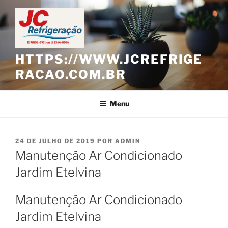
Pular
para
o
conteúdo
HTTPS://WWW.JCREFRIGE
RACAO.COM.BR
Menu
PUBLICADO
24 DE JULHO DE 2019
POR
ADMIN
EM
Manutenção Ar Condicionado
Jardim Etelvina
Manutenção Ar Condicionado
Jardim Etelvina