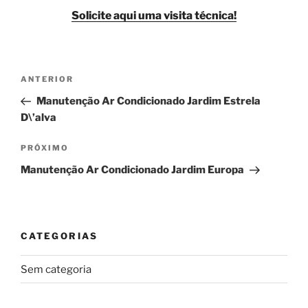
Solicite aqui uma visita técnica!
Navegação
Post
ANTERIOR
de
anterior
Manutenção Ar Condicionado Jardim Estrela
Post
D\’alva
Próximo
PRÓXIMO
post
Manutenção Ar Condicionado Jardim Europa
CATEGORIAS
Sem categoria