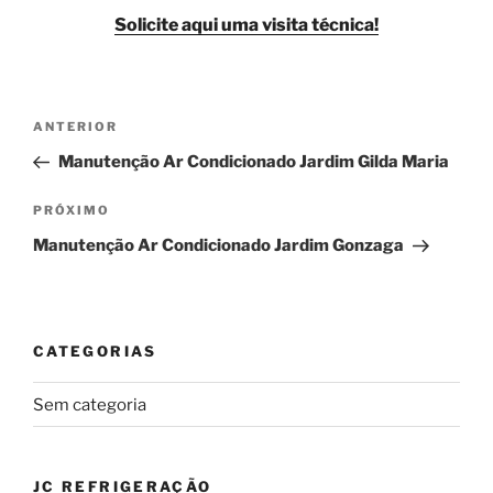
Solicite aqui uma visita técnica!
Navegação
Post
ANTERIOR
de
anterior
Manutenção Ar Condicionado Jardim Gilda Maria
Post
Próximo
PRÓXIMO
post
Manutenção Ar Condicionado Jardim Gonzaga
CATEGORIAS
Sem categoria
JC REFRIGERAÇÃO