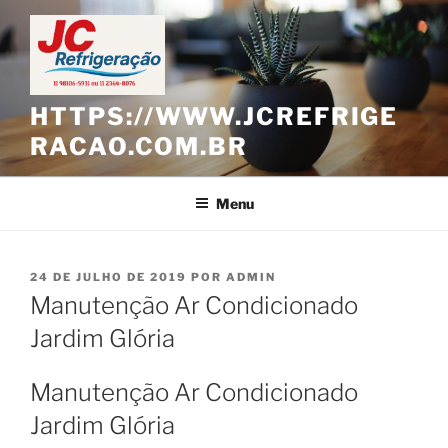
Pular
para
o
conteúdo
HTTPS://WWW.JCREFRIGE
RACAO.COM.BR
Menu
PUBLICADO
24 DE JULHO DE 2019
POR
ADMIN
EM
Manutenção Ar Condicionado
Jardim Glória
Manutenção Ar Condicionado
Jardim Glória