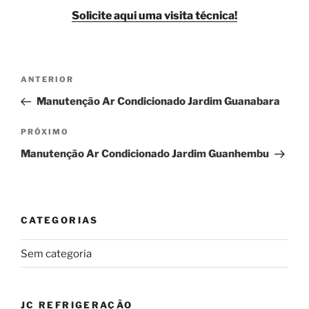
Solicite aqui uma visita técnica!
Navegação
Post
ANTERIOR
de
anterior
Manutenção Ar Condicionado Jardim Guanabara
Post
Próximo
PRÓXIMO
post
Manutenção Ar Condicionado Jardim Guanhembu
CATEGORIAS
Sem categoria
JC REFRIGERAÇÃO