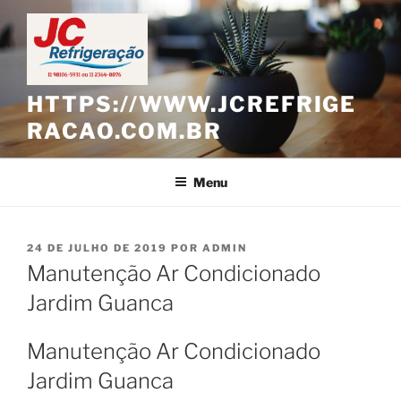
Pular
para
o
conteúdo
HTTPS://WWW.JCREFRIGE
RACAO.COM.BR
Menu
PUBLICADO
24 DE JULHO DE 2019
POR
ADMIN
EM
Manutenção Ar Condicionado
Jardim Guanca
Manutenção Ar Condicionado
Jardim Guanca