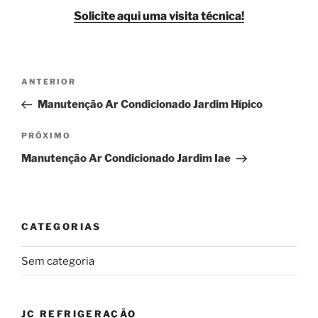
Solicite aqui uma visita técnica!
Navegação
Post
ANTERIOR
de
anterior
Manutenção Ar Condicionado Jardim Hípico
Post
Próximo
PRÓXIMO
post
Manutenção Ar Condicionado Jardim Iae
CATEGORIAS
Sem categoria
JC REFRIGERAÇÃO