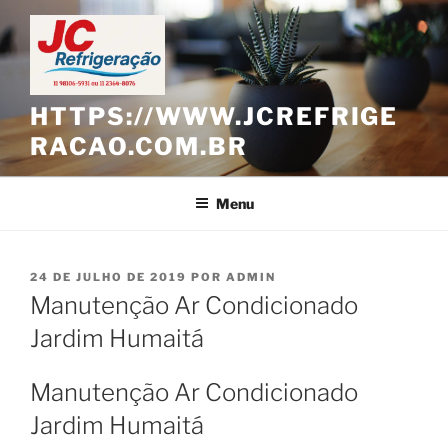
Pular
para
o
conteúdo
HTTPS://WWW.JCREFRIGE
RACAO.COM.BR
Menu
PUBLICADO
24 DE JULHO DE 2019
POR
ADMIN
EM
Manutenção Ar Condicionado
Jardim Humaitá
Manutenção Ar Condicionado
Jardim Humaitá