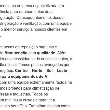
mos uma empresa especializada em
tência para equipamentos de ar
frigeração. Consequentemente, desde
frigeração e ventilação, com uma equipe
r o melhor serviço a nossos clientes em
.
e peças de reposição originais e
 de
Manutenção
com
qualidade
. Além
er às necessidades de nossos clientes, e
ia e local. Temos postos avançados que
 regiões:
Centro
–
Norte
–
Sul
–
Leste
–
o
para equipamentos de Ar
r com uma equipe extremamente rápida na
mos projetos para climatização de
esas e indústrias. Todos os
a minimizar custos e garantir a
r custo benefício. Trabalhamos com todas