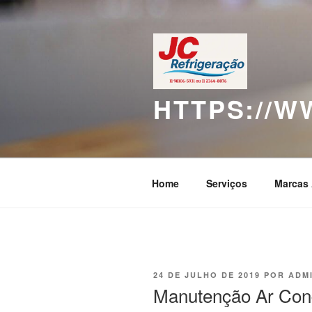
Pular
para
o
conteúdo
HTTPS://
Home
Serviços
Marcas 
PUBLICADO
24 DE JULHO DE 2019
POR
ADM
EM
Manutenção Ar Cond