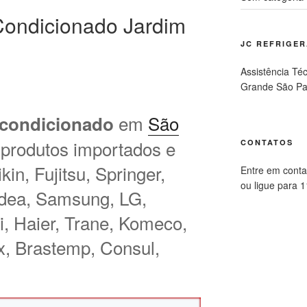
ondicionado Jardim
JC REFRIGE
Assistência Té
Grande São Pa
em
São
 condicionado
 produtos importados e
CONTATOS
in, Fujitsu, Springer,
Entre em conta
ou ligue para 
idea, Samsung, LG,
hi, Haier, Trane, Komeco,
ux, Brastemp, Consul,