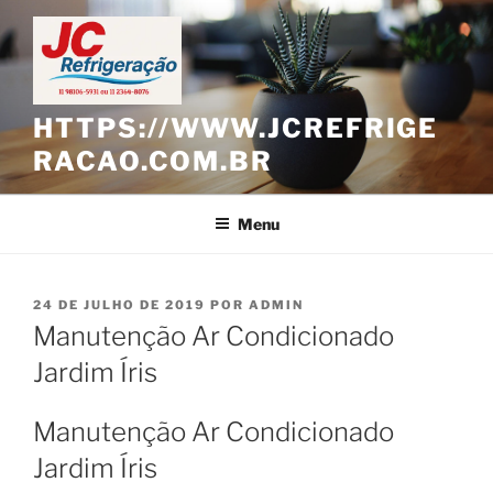
Pular
para
o
conteúdo
HTTPS://WWW.JCREFRIGE
RACAO.COM.BR
Menu
PUBLICADO
24 DE JULHO DE 2019
POR
ADMIN
EM
Manutenção Ar Condicionado
Jardim Íris
Manutenção Ar Condicionado
Jardim Íris