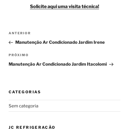
Solicite aqui uma visita técnica!
Navegação
Post
ANTERIOR
de
anterior
Manutenção Ar Condicionado Jardim Irene
Post
Próximo
PRÓXIMO
post
Manutenção Ar Condicionado Jardim Itacolomi
CATEGORIAS
Sem categoria
JC REFRIGERAÇÃO