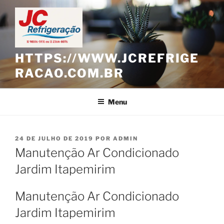
Pular
para
o
conteúdo
HTTPS://WWW.JCREFRIGE
RACAO.COM.BR
Menu
PUBLICADO
24 DE JULHO DE 2019
POR
ADMIN
EM
Manutenção Ar Condicionado
Jardim Itapemirim
Manutenção Ar Condicionado
Jardim Itapemirim