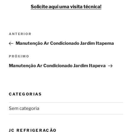
Solicite aqui uma visita técnica!
Navegação
Post
ANTERIOR
de
anterior
Manutenção Ar Condicionado Jardim Itapema
Post
Próximo
PRÓXIMO
post
Manutenção Ar Condicionado Jardim Itapeva
CATEGORIAS
Sem categoria
JC REFRIGERAÇÃO