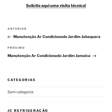
Solicite aqui uma visita técnica!
Navegação
Post
ANTERIOR
de
anterior
Manutenção Ar Condicionado Jardim Jabaquara
Post
Próximo
PRÓXIMO
post
Manutenção Ar Condicionado Jardim Jamaica
CATEGORIAS
Sem categoria
JC REFRIGERAÇÃO