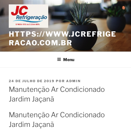
Pular
para
o
conteúdo
HTTPS://WWW.JCREFRIGE
RACAO.COM.BR
Menu
PUBLICADO
24 DE JULHO DE 2019
POR
ADMIN
EM
Manutenção Ar Condicionado
Jardim Jaçanã
Manutenção Ar Condicionado
Jardim Jaçanã