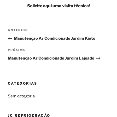
Solicite aqui uma visita técnica!
Navegação
Post
ANTERIOR
de
anterior
Manutenção Ar Condicionado Jardim Kioto
Post
Próximo
PRÓXIMO
post
Manutenção Ar Condicionado Jardim Lajeado
CATEGORIAS
Sem categoria
JC REFRIGERAÇÃO