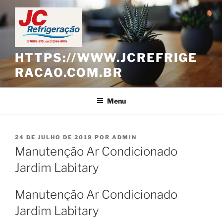
Pular
para
o
conteúdo
HTTPS://WWW.JCREFRIGE
RACAO.COM.BR
Menu
PUBLICADO
24 DE JULHO DE 2019
POR
ADMIN
EM
Manutenção Ar Condicionado
Jardim Labitary
Manutenção Ar Condicionado
Jardim Labitary