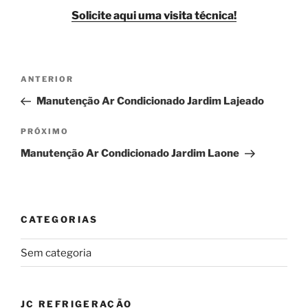
Solicite aqui uma visita técnica!
Navegação
Post
ANTERIOR
de
anterior
Manutenção Ar Condicionado Jardim Lajeado
Post
Próximo
PRÓXIMO
post
Manutenção Ar Condicionado Jardim Laone
CATEGORIAS
Sem categoria
JC REFRIGERAÇÃO