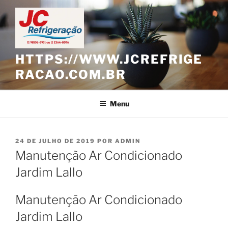
Pular
para
o
conteúdo
HTTPS://WWW.JCREFRIGE
RACAO.COM.BR
Menu
PUBLICADO
24 DE JULHO DE 2019
POR
ADMIN
EM
Manutenção Ar Condicionado
Jardim Lallo
Manutenção Ar Condicionado
Jardim Lallo