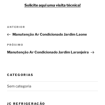
Solicite aqui uma visita técnica!
Navegação
Post
ANTERIOR
de
anterior
Manutenção Ar Condicionado Jardim Laone
Post
Próximo
PRÓXIMO
post
Manutenção Ar Condicionado Jardim Laranjeira
CATEGORIAS
Sem categoria
JC REFRIGERAÇÃO