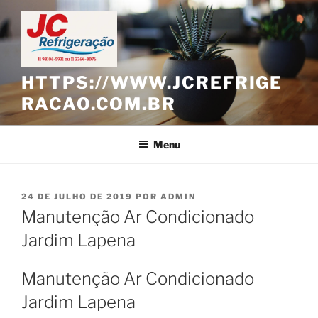
Pular
para
o
conteúdo
HTTPS://WWW.JCREFRIGE
RACAO.COM.BR
Menu
PUBLICADO
24 DE JULHO DE 2019
POR
ADMIN
EM
Manutenção Ar Condicionado
Jardim Lapena
Manutenção Ar Condicionado
Jardim Lapena