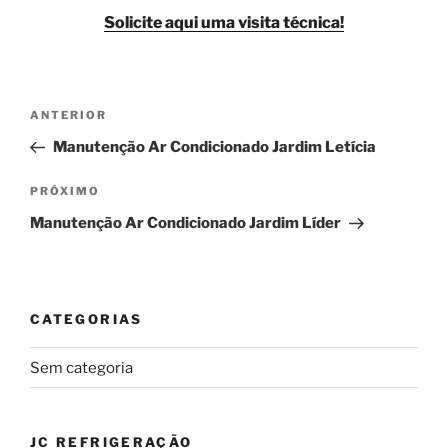
Solicite aqui uma visita técnica!
Navegação
Post
ANTERIOR
de
anterior
Manutenção Ar Condicionado Jardim Letícia
Post
Próximo
PRÓXIMO
post
Manutenção Ar Condicionado Jardim Líder
CATEGORIAS
Sem categoria
JC REFRIGERAÇÃO