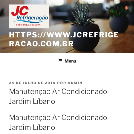
Pular
para
o
conteúdo
HTTPS://WWW.JCREFRIGE
RACAO.COM.BR
Menu
PUBLICADO
24 DE JULHO DE 2019
POR
ADMIN
EM
Manutenção Ar Condicionado
Jardim Líbano
Manutenção Ar Condicionado
Jardim Líbano