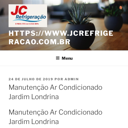
Pular
para
o
conteúdo
HTTPS://WWW.JCREFRIGE
RACAO.COM.BR
Menu
PUBLICADO
24 DE JULHO DE 2019
POR
ADMIN
EM
Manutenção Ar Condicionado
Jardim Londrina
Manutenção Ar Condicionado
Jardim Londrina