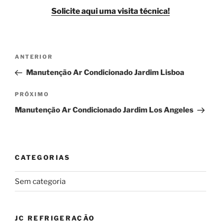
Solicite aqui uma visita técnica!
Navegação
Post
ANTERIOR
de
anterior
Manutenção Ar Condicionado Jardim Lisboa
Post
Próximo
PRÓXIMO
post
Manutenção Ar Condicionado Jardim Los Angeles
CATEGORIAS
Sem categoria
JC REFRIGERAÇÃO