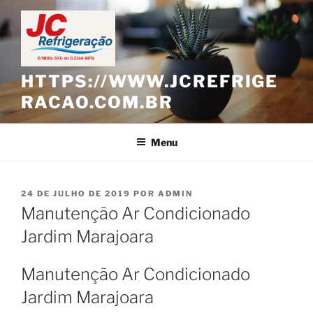
Pular
para
o
conteúdo
HTTPS://WWW.JCREFRIGE
RACAO.COM.BR
Menu
PUBLICADO
24 DE JULHO DE 2019
POR
ADMIN
EM
Manutenção Ar Condicionado
Jardim Marajoara
Manutenção Ar Condicionado
Jardim Marajoara