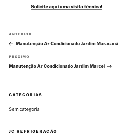
Solicite aqui uma visita técnica!
Navegação
Post
ANTERIOR
de
anterior
Manutenção Ar Condicionado Jardim Maracanã
Post
Próximo
PRÓXIMO
post
Manutenção Ar Condicionado Jardim Marcel
CATEGORIAS
Sem categoria
JC REFRIGERAÇÃO