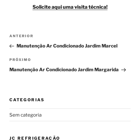
Solicite aqui uma visita técnica!
Navegação
Post
ANTERIOR
de
anterior
Manutenção Ar Condicionado Jardim Marcel
Post
Próximo
PRÓXIMO
post
Manutenção Ar Condicionado Jardim Margarida
CATEGORIAS
Sem categoria
JC REFRIGERAÇÃO