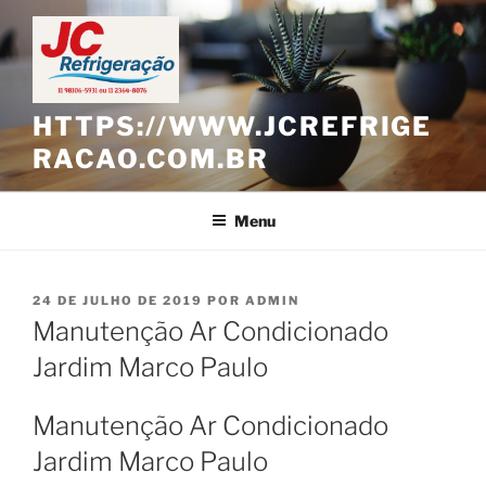
Pular
para
o
conteúdo
HTTPS://WWW.JCREFRIGE
RACAO.COM.BR
Menu
PUBLICADO
24 DE JULHO DE 2019
POR
ADMIN
EM
Manutenção Ar Condicionado
Jardim Marco Paulo
Manutenção Ar Condicionado
Jardim Marco Paulo