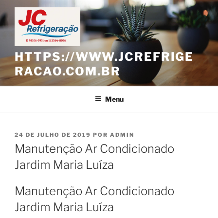
Pular
para
o
conteúdo
HTTPS://WWW.JCREFRIGE
RACAO.COM.BR
Menu
PUBLICADO
24 DE JULHO DE 2019
POR
ADMIN
EM
Manutenção Ar Condicionado
Jardim Maria Luíza
Manutenção Ar Condicionado
Jardim Maria Luíza