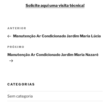
Solicite aqui uma visita técnica!
Navegação
Post
ANTERIOR
de
anterior
Manutenção Ar Condicionado Jardim Maria Lúcia
Post
Próximo
PRÓXIMO
post
Manutenção Ar Condicionado Jardim Maria Nazaré
CATEGORIAS
Sem categoria