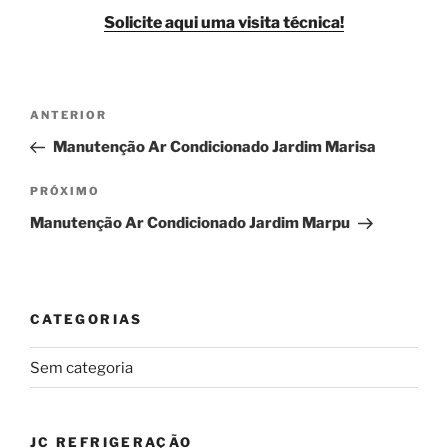
Solicite aqui uma visita técnica!
Navegação
Post
ANTERIOR
de
anterior
Manutenção Ar Condicionado Jardim Marisa
Post
Próximo
PRÓXIMO
post
Manutenção Ar Condicionado Jardim Marpu
CATEGORIAS
Sem categoria
JC REFRIGERAÇÃO