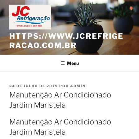
Pular
para
o
conteúdo
HTTPS://WWW.JCREFRIGE
RACAO.COM.BR
Menu
PUBLICADO
24 DE JULHO DE 2019
POR
ADMIN
EM
Manutenção Ar Condicionado
Jardim Maristela
Manutenção Ar Condicionado
Jardim Maristela