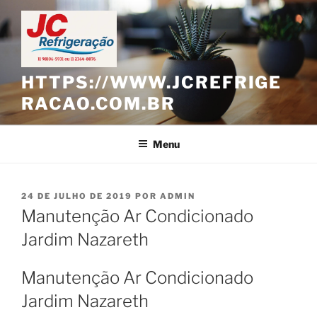
Pular
para
o
conteúdo
HTTPS://WWW.JCREFRIGE
RACAO.COM.BR
Menu
PUBLICADO
24 DE JULHO DE 2019
POR
ADMIN
EM
Manutenção Ar Condicionado
Jardim Nazareth
Manutenção Ar Condicionado
Jardim Nazareth