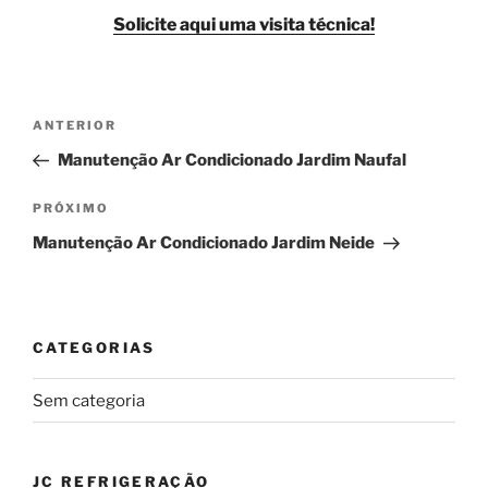
Solicite aqui uma visita técnica!
Navegação
Post
ANTERIOR
de
anterior
Manutenção Ar Condicionado Jardim Naufal
Post
Próximo
PRÓXIMO
post
Manutenção Ar Condicionado Jardim Neide
CATEGORIAS
Sem categoria
JC REFRIGERAÇÃO