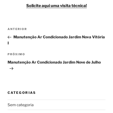
Solicite aqui uma visita técnica!
Navegação
Post
ANTERIOR
de
anterior
Manutenção Ar Condicionado Jardim Nova Vitória
Post
I
Próximo
PRÓXIMO
post
Manutenção Ar Condicionado Jardim Nove de Julho
CATEGORIAS
Sem categoria