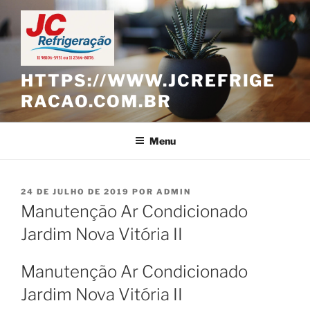
Pular
para
o
conteúdo
HTTPS://WWW.JCREFRIGE
RACAO.COM.BR
Menu
PUBLICADO
24 DE JULHO DE 2019
POR
ADMIN
EM
Manutenção Ar Condicionado
Jardim Nova Vitória II
Manutenção Ar Condicionado
Jardim Nova Vitória II