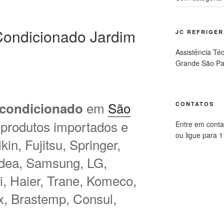
ondicionado Jardim
JC REFRIGE
Assistência Té
Grande São Pa
em
São
 condicionado
CONTATOS
 produtos importados e
Entre em conta
ou ligue para 
in, Fujitsu, Springer,
idea, Samsung, LG,
hi, Haier, Trane, Komeco,
ux, Brastemp, Consul,