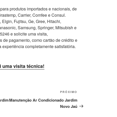
para produtos importados e nacionais, de
Brastemp, Carrier, Comfee e Consul.
Elgin, Fujitsu, Ge, Gree, Hitachi,
nasonic, Samsung, Springer, Mitsubish e
246 e solicite uma visita,
as de pagamento, como cartão de crédito e
a experiência completamente satisfatória.
i uma visita técnica!
Próximo
PRÓXIMO
post
ardim
Manutenção Ar Condicionado Jardim
Novo Jaú