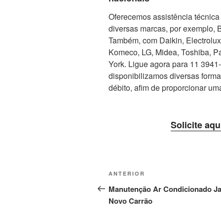
Oferecemos assistência técnica 
diversas marcas, por exemplo, 
Também, com Daikin, Electrolux, 
Komeco, LG, Midea, Toshiba, Pa
York. Ligue agora para 11 3941-5
disponibilizamos diversas form
débito, afim de proporcionar um
Solicite aqu
Navegação
Post
ANTERIOR
de
anterior
Manutenção Ar Condicionado J
Novo Carrão
Post