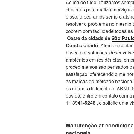
Acima de tudo, utilizamos sempr
similares para realizar serviços
disso, procuramos sempre atend
resolver o problema no mesmo d
cobrem com facilidade todas as
Oeste da cidade de
São Paul
Condicionado
. Além de conta
busca por soluções, desenvolve
ambientes em residências, empr
procedimentos são pensados par
satisfação, oferecendo o melho
as marcas do mercado nacional 
as normas do Inmetro e ABNT. No
dúvida, entre em contato com a 
11
3941-5246
, e solicite uma v
Manutenção ar condiciona
nacionais