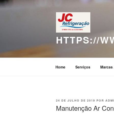
Pular
para
o
conteúdo
HTTPS://
Home
Serviços
Marcas 
PUBLICADO
24 DE JULHO DE 2019
POR
ADM
EM
Manutenção Ar Con