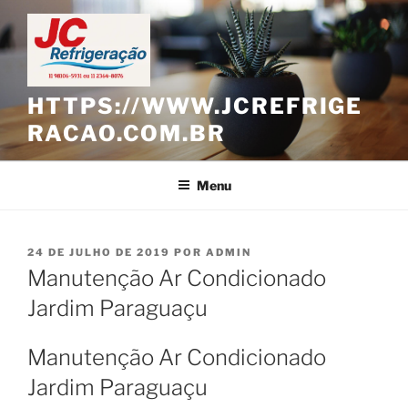
Pular
para
o
conteúdo
HTTPS://WWW.JCREFRIGE
RACAO.COM.BR
Menu
PUBLICADO
24 DE JULHO DE 2019
POR
ADMIN
EM
Manutenção Ar Condicionado
Jardim Paraguaçu
Manutenção Ar Condicionado
Jardim Paraguaçu