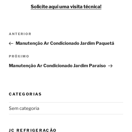
Solicite aqui uma visita técnica!
Navegação
Post
ANTERIOR
de
anterior
Manutenção Ar Condicionado Jardim Paquetá
Post
Próximo
PRÓXIMO
post
Manutenção Ar Condicionado Jardim Paraíso
CATEGORIAS
Sem categoria
JC REFRIGERAÇÃO