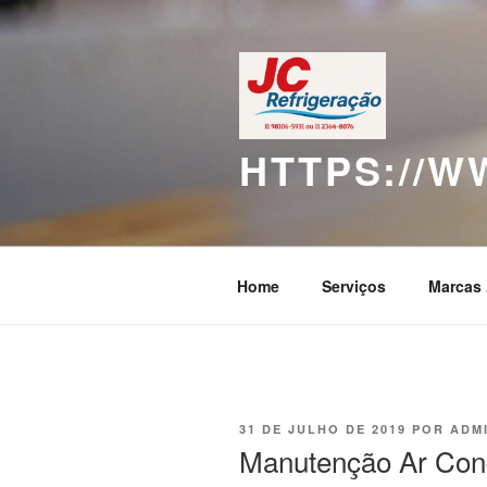
Pular
para
o
conteúdo
HTTPS://
Home
Serviços
Marcas 
PUBLICADO
31 DE JULHO DE 2019
POR
ADM
EM
Manutenção Ar Con