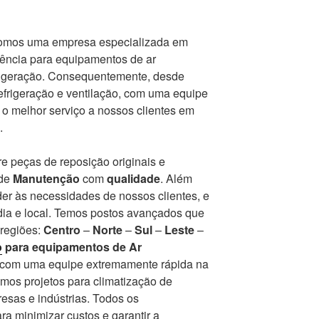
somos uma empresa especializada em
tência para equipamentos de ar
frigeração. Consequentemente, desde
frigeração e ventilação, com uma equipe
r o melhor serviço a nossos clientes em
.
e peças de reposição originais e
 de
Manutenção
com
qualidade
. Além
er às necessidades de nossos clientes, e
ia e local. Temos postos avançados que
 regiões:
Centro
–
Norte
–
Sul
–
Leste
–
o
para equipamentos de Ar
r com uma equipe extremamente rápida na
mos projetos para climatização de
esas e indústrias. Todos os
a minimizar custos e garantir a