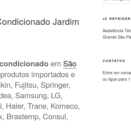
ondicionado Jardim
JC REFRIGE
Assistência Té
Grande São Pa
em
São
 condicionado
CONTATOS
 produtos importados e
Entre em conta
ou ligue para 
in, Fujitsu, Springer,
idea, Samsung, LG,
hi, Haier, Trane, Komeco,
ux, Brastemp, Consul,