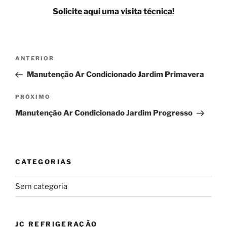
Solicite aqui uma visita técnica!
Navegação
Post
ANTERIOR
de
anterior
Manutenção Ar Condicionado Jardim Primavera
Post
Próximo
PRÓXIMO
post
Manutenção Ar Condicionado Jardim Progresso
CATEGORIAS
Sem categoria
JC REFRIGERAÇÃO