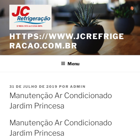
Pular
para
o
conteúdo
HTTPS://WWW.JCREFRIGE
RACAO.COM.BR
Menu
PUBLICADO
31 DE JULHO DE 2019
POR
ADMIN
EM
Manutenção Ar Condicionado
Jardim Princesa
Manutenção Ar Condicionado
Jardim Princesa