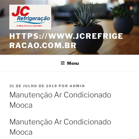
Pular
para
o
conteúdo
HTTPS://WWW.JCREFRIGE
RACAO.COM.BR
Menu
PUBLICADO
31 DE JULHO DE 2019
POR
ADMIN
EM
Manutenção Ar Condicionado
Mooca
Manutenção Ar Condicionado
Mooca