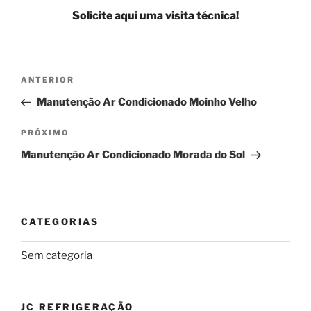
Solicite aqui uma visita técnica!
Navegação
Post
ANTERIOR
de
anterior
Manutenção Ar Condicionado Moinho Velho
Post
Próximo
PRÓXIMO
post
Manutenção Ar Condicionado Morada do Sol
CATEGORIAS
Sem categoria
JC REFRIGERAÇÃO