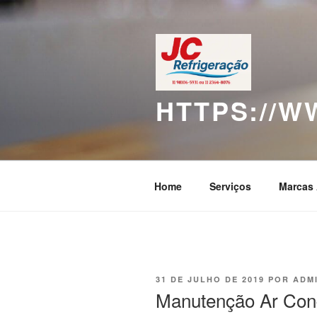
Pular
para
o
conteúdo
HTTPS://
Home
Serviços
Marcas 
PUBLICADO
31 DE JULHO DE 2019
POR
ADM
EM
Manutenção Ar Cond