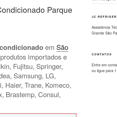
Condicionado Parque
JC REFRIGE
Assistência Té
Grande São Pa
em
São
 condicionado
 produtos importados e
CONTATOS
in, Fujitsu, Springer,
Entre em conta
ou ligue para 
idea, Samsung, LG,
hi, Haier, Trane, Komeco,
ux, Brastemp, Consul,