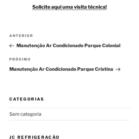
Solicite aqui uma visita técnica!
Navegação
Post
ANTERIOR
de
anterior
Manutenção Ar Condicionado Parque Colonial
Post
Próximo
PRÓXIMO
post
Manutenção Ar Condicionado Parque Cristina
CATEGORIAS
Sem categoria
JC REFRIGERAÇÃO