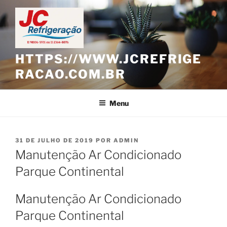
Pular
para
o
conteúdo
HTTPS://WWW.JCREFRIGE
RACAO.COM.BR
Menu
PUBLICADO
31 DE JULHO DE 2019
POR
ADMIN
EM
Manutenção Ar Condicionado
Parque Continental
Manutenção Ar Condicionado
Parque Continental