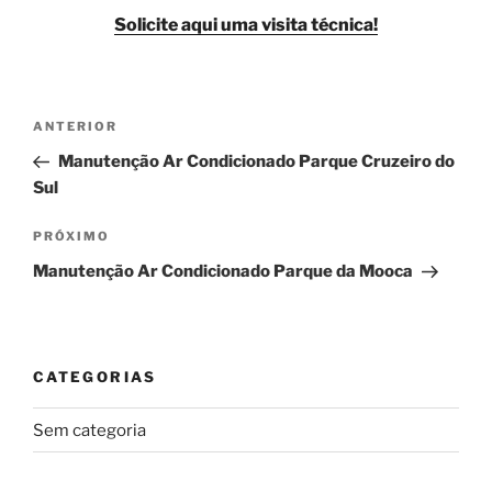
Solicite aqui uma visita técnica!
Navegação
Post
ANTERIOR
de
anterior
Manutenção Ar Condicionado Parque Cruzeiro do
Post
Sul
Próximo
PRÓXIMO
post
Manutenção Ar Condicionado Parque da Mooca
CATEGORIAS
Sem categoria