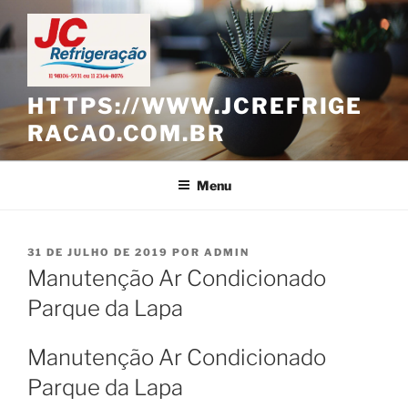
Pular
para
o
conteúdo
HTTPS://WWW.JCREFRIGE
RACAO.COM.BR
Menu
PUBLICADO
31 DE JULHO DE 2019
POR
ADMIN
EM
Manutenção Ar Condicionado
Parque da Lapa
Manutenção Ar Condicionado
Parque da Lapa