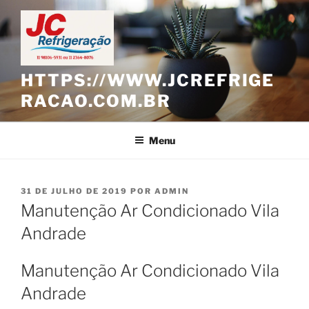
Pular
para
o
conteúdo
HTTPS://WWW.JCREFRIGE
RACAO.COM.BR
Menu
PUBLICADO
31 DE JULHO DE 2019
POR
ADMIN
EM
Manutenção Ar Condicionado Vila
Andrade
Manutenção Ar Condicionado Vila
Andrade