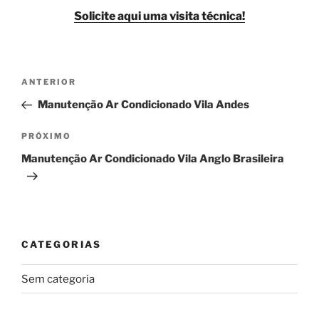
Solicite aqui uma visita técnica!
Navegação
Post
ANTERIOR
de
anterior
Manutenção Ar Condicionado Vila Andes
Post
Próximo
PRÓXIMO
post
Manutenção Ar Condicionado Vila Anglo Brasileira
CATEGORIAS
Sem categoria