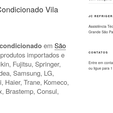
ondicionado Vila
JC REFRIGE
Assistência Té
Grande São Pa
em
São
 condicionado
 produtos importados e
CONTATOS
in, Fujitsu, Springer,
Entre em conta
ou ligue para 
idea, Samsung, LG,
hi, Haier, Trane, Komeco,
ux, Brastemp, Consul,