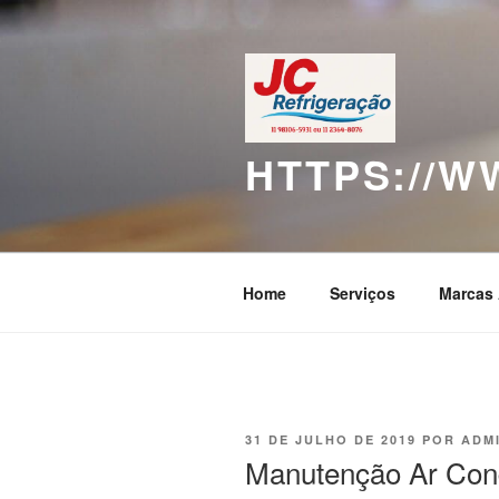
Pular
para
o
conteúdo
HTTPS://
Home
Serviços
Marcas 
PUBLICADO
31 DE JULHO DE 2019
POR
ADM
EM
Manutenção Ar Cond