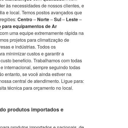
er às necessidades de nossos clientes, e
ia e local. Temos postos avançados que
 regiões:
Centro
–
Norte
–
Sul
–
Leste
–
o
para equipamentos de Ar
r com uma equipe extremamente rápida na
mos projetos para climatização de
esas e indústrias. Todos os
a minimizar custos e garantir a
r custo benefício. Trabalhamos com todas
e internacional, sempre seguindo todas
 entanto, se você ainda estiver na
nossa central de atendimento. Ligue para:
isita técnica para orçamento no local.
do produtos importados e
para produtos importados e nacionais, de