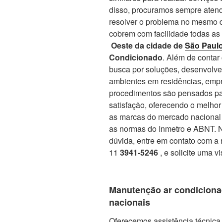
disso, procuramos sempre atend
resolver o problema no mesmo d
cobrem com facilidade todas as
Oeste da cidade de
São Paul
Condicionado
. Além de conta
busca por soluções, desenvolve
ambientes em residências, empr
procedimentos são pensados par
satisfação, oferecendo o melho
as marcas do mercado nacional 
as normas do Inmetro e ABNT. No
dúvida, entre em contato com a 
11
3941-5246
, e solicite uma v
Manutenção ar condiciona
nacionais
Oferecemos assistência técnica 