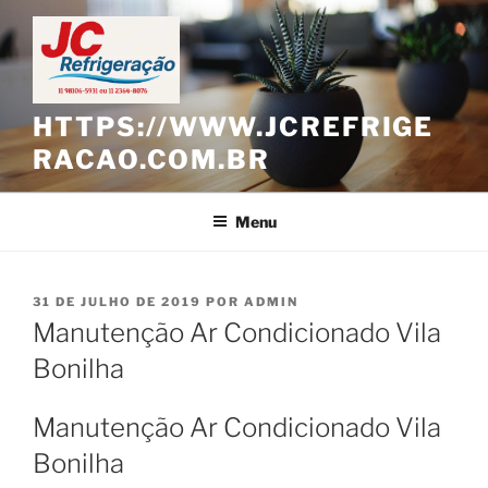
Pular
para
o
conteúdo
HTTPS://WWW.JCREFRIGE
RACAO.COM.BR
Menu
PUBLICADO
31 DE JULHO DE 2019
POR
ADMIN
EM
Manutenção Ar Condicionado Vila
Bonilha
Manutenção Ar Condicionado Vila
Bonilha