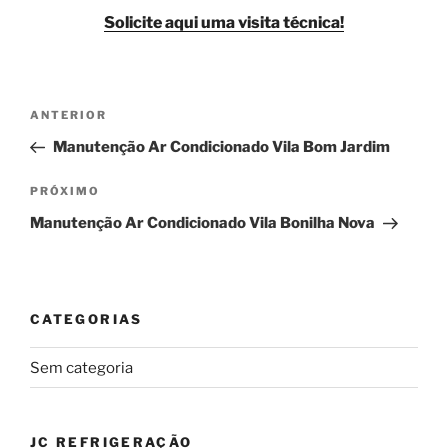
Solicite aqui uma visita técnica!
Navegação
Post
ANTERIOR
de
anterior
Manutenção Ar Condicionado Vila Bom Jardim
Post
Próximo
PRÓXIMO
post
Manutenção Ar Condicionado Vila Bonilha Nova
CATEGORIAS
Sem categoria
JC REFRIGERAÇÃO