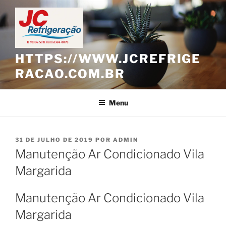
Pular
para
o
conteúdo
HTTPS://WWW.JCREFRIGE
RACAO.COM.BR
Menu
PUBLICADO
31 DE JULHO DE 2019
POR
ADMIN
EM
Manutenção Ar Condicionado Vila
Margarida
Manutenção Ar Condicionado Vila
Margarida