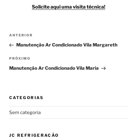
Solicite aqui uma visita técnica!
Navegação
Post
ANTERIOR
de
anterior
Manutenção Ar Condicionado Vila Margareth
Post
Próximo
PRÓXIMO
post
Manutenção Ar Condicionado Vila Maria
CATEGORIAS
Sem categoria
JC REFRIGERAÇÃO