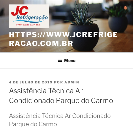
Pular
para
o
conteúdo
HTTPS://WWW.JCREFRIGE
RACAO.COM.BR
Menu
PUBLICADO
4 DE JULHO DE 2019
POR
ADMIN
EM
Assistência Técnica Ar
Condicionado Parque do Carmo
Assistência Técnica Ar Condicionado
Parque do Carmo