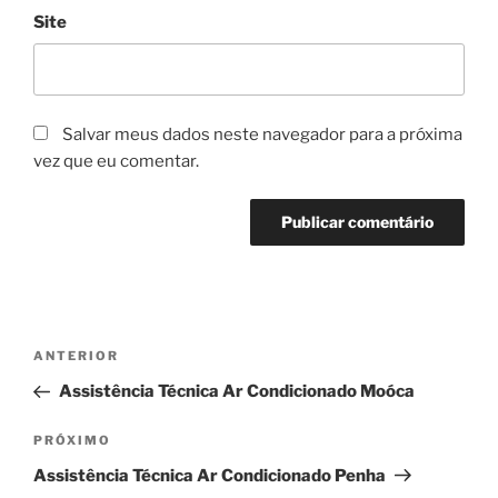
Site
Salvar meus dados neste navegador para a próxima
vez que eu comentar.
Navegação
Post
ANTERIOR
de
anterior
Assistência Técnica Ar Condicionado Moóca
Post
Próximo
PRÓXIMO
post
Assistência Técnica Ar Condicionado Penha