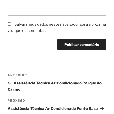
Salvar meus dados neste navegador para a próxima
vez que eu comentar.
Navegação
Post
ANTERIOR
de
anterior
Assistência Técnica Ar Condicionado Parque do
Post
Carmo
Próximo
PRÓXIMO
post
Assistência Técnica Ar Condicionado Ponte Rasa