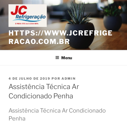
Pular
para
o
conteúdo
HTTPS://WWW.JCREFRIGE
RACAO.COM.BR
Menu
PUBLICADO
4 DE JULHO DE 2019
POR
ADMIN
EM
Assistência Técnica Ar
Condicionado Penha
Assistência Técnica Ar Condicionado
Penha