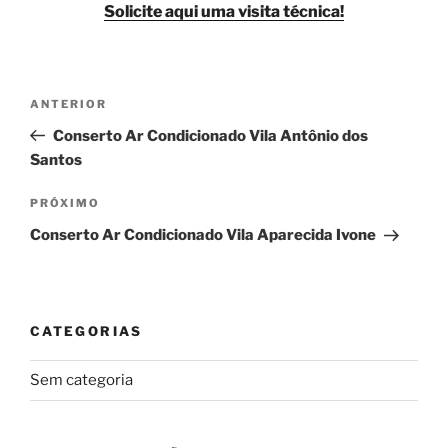
Solicite aqui uma visita técnica!
Navegação
Post
ANTERIOR
de
anterior
Conserto Ar Condicionado Vila Antônio dos
Post
Santos
Próximo
PRÓXIMO
post
Conserto Ar Condicionado Vila Aparecida Ivone
CATEGORIAS
Sem categoria