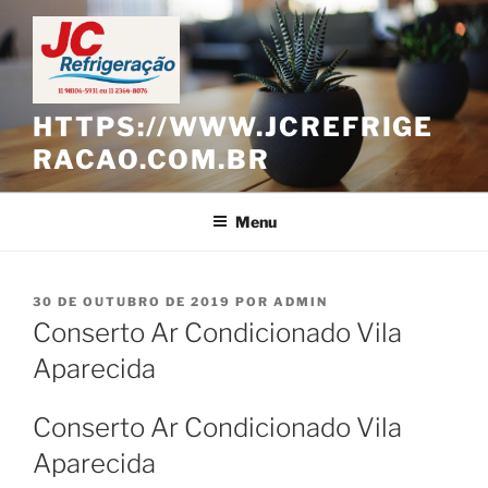
Pular
para
o
conteúdo
HTTPS://WWW.JCREFRIGE
RACAO.COM.BR
Menu
PUBLICADO
30 DE OUTUBRO DE 2019
POR
ADMIN
EM
Conserto Ar Condicionado Vila
Aparecida
Conserto Ar Condicionado Vila
Aparecida