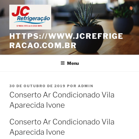
Pular
para
o
conteúdo
HTTPS://WWW.JCREFRIGE
RACAO.COM.BR
Menu
PUBLICADO
30 DE OUTUBRO DE 2019
POR
ADMIN
EM
Conserto Ar Condicionado Vila
Aparecida Ivone
Conserto Ar Condicionado Vila
Aparecida Ivone