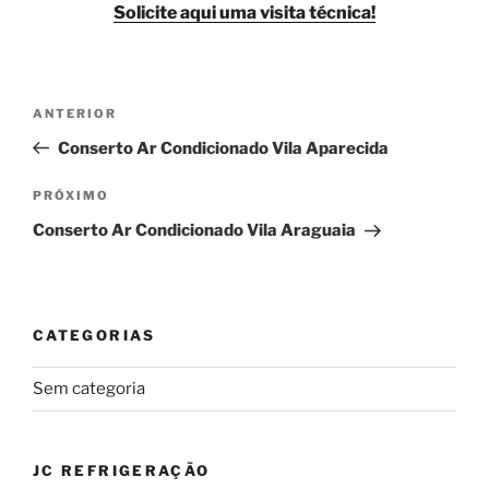
Solicite aqui uma visita técnica!
Navegação
Post
ANTERIOR
de
anterior
Conserto Ar Condicionado Vila Aparecida
Post
Próximo
PRÓXIMO
post
Conserto Ar Condicionado Vila Araguaia
CATEGORIAS
Sem categoria
JC REFRIGERAÇÃO