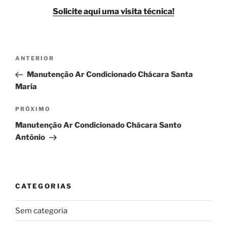
Solicite aqui uma visita técnica!
Navegação
Post
ANTERIOR
de
anterior
Manutenção Ar Condicionado Chácara Santa
Post
Maria
Próximo
PRÓXIMO
post
Manutenção Ar Condicionado Chácara Santo
Antônio
CATEGORIAS
Sem categoria