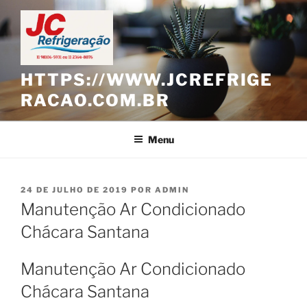
Pular
para
o
conteúdo
HTTPS://WWW.JCREFRIGE
RACAO.COM.BR
Menu
PUBLICADO
24 DE JULHO DE 2019
POR
ADMIN
EM
Manutenção Ar Condicionado
Chácara Santana
Manutenção Ar Condicionado
Chácara Santana