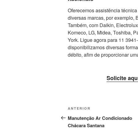
Oferecemos assistência técnica 
diversas marcas, por exemplo, 
Também, com Daikin, Electrolux, 
Komeco, LG, Midea, Toshiba, Pa
York. Ligue agora para 11 3941-5
disponibilizamos diversas form
débito, afim de proporcionar um
Solicite aqu
Navegação
Post
ANTERIOR
de
anterior
Manutenção Ar Condicionado
Chácara Santana
Post