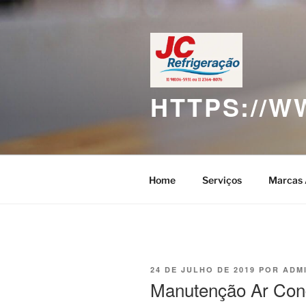
Pular
para
o
conteúdo
HTTPS://
Home
Serviços
Marcas 
PUBLICADO
24 DE JULHO DE 2019
POR
ADM
EM
Manutenção Ar Con