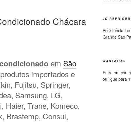
Condicionado Chácara
JC REFRIGE
Assistência Té
Grande São Pa
em
São
 condicionado
CONTATOS
 produtos importados e
Entre em conta
ou ligue para 
in, Fujitsu, Springer,
idea, Samsung, LG,
hi, Haier, Trane, Komeco,
ux, Brastemp, Consul,