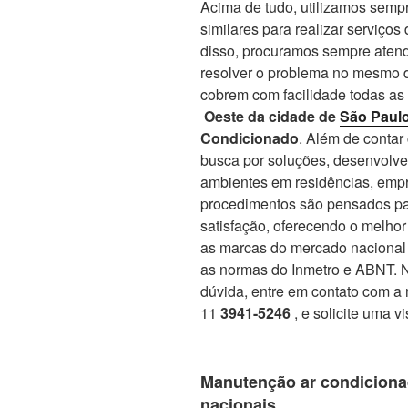
Acima de tudo, utilizamos sempr
similares para realizar serviços
disso, procuramos sempre atend
resolver o problema no mesmo d
cobrem com facilidade todas as
Oeste da cidade de
São Paul
Condicionado
. Além de conta
busca por soluções, desenvolve
ambientes em residências, empr
procedimentos são pensados par
satisfação, oferecendo o melho
as marcas do mercado nacional 
as normas do Inmetro e ABNT. No
dúvida, entre em contato com a 
11
3941-5246
, e solicite uma v
Manutenção ar condiciona
nacionais