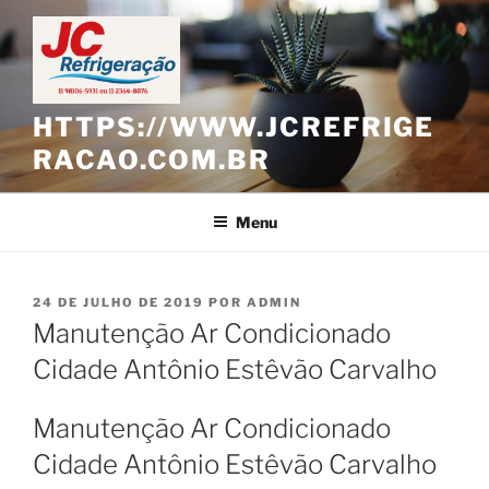
Pular
para
o
conteúdo
HTTPS://WWW.JCREFRIGE
RACAO.COM.BR
Menu
PUBLICADO
24 DE JULHO DE 2019
POR
ADMIN
EM
Manutenção Ar Condicionado
Cidade Antônio Estêvão Carvalho
Manutenção Ar Condicionado
Cidade Antônio Estêvão Carvalho