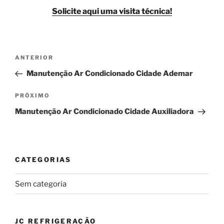
Solicite aqui uma visita técnica!
Navegação
Post
ANTERIOR
de
anterior
Manutenção Ar Condicionado Cidade Ademar
Post
Próximo
PRÓXIMO
post
Manutenção Ar Condicionado Cidade Auxiliadora
CATEGORIAS
Sem categoria
JC REFRIGERAÇÃO